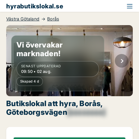
hyrabutikslokal.se
Västra Götaland
Borås
Vi övervakar
marknaden!
SENAST UPPDATERAD
09:50 • 02 aug.
Skapad 4 d
Butikslokal att hyra, Borås,
Göteborgsvägen
[xxxxxxxx]