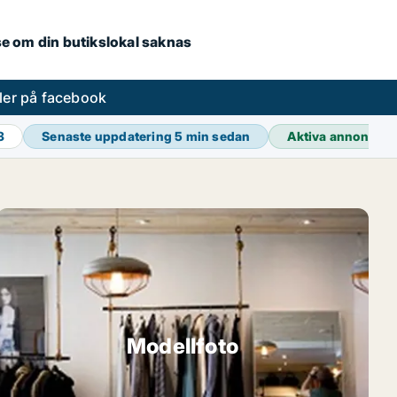
.se om din butikslokal saknas
ler på facebook
3
Senaste uppdatering
5 min sedan
Aktiva annonser
Modellfoto