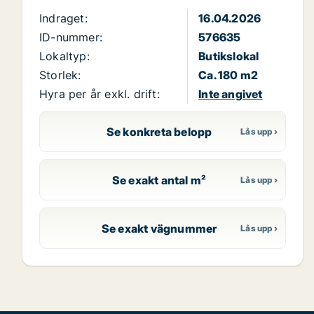
Indraget:
16.04.2026
ID-nummer:
576635
Lokaltyp:
Butikslokal
Storlek:
Ca. 180 m2
Hyra per år exkl. drift:
Inte angivet
Se konkreta belopp
Se exakt antal m²
Se exakt vägnummer