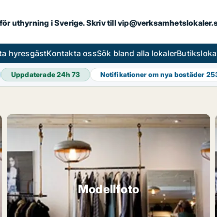
 för uthyrning i Sverige. Skriv till vip@verksamhetslokaler
ta hyresgäst
Kontakta oss
Sök bland alla lokaler
Butiksloka
Uppdaterade 24h
73
Notifikationer om nya bostäder
25
Modellfoto