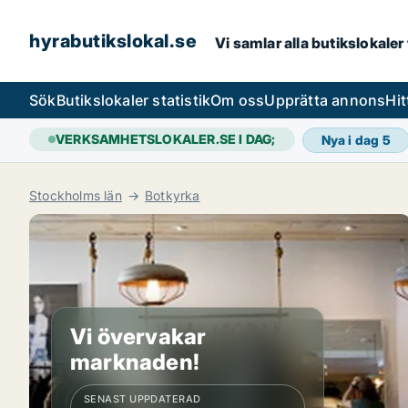
hyrabutikslokal.se
Vi samlar alla butikslokaler
Sök
Butikslokaler statistik
Om oss
Upprätta annons
Hit
VERKSAMHETSLOKALER.SE I DAG;
Nya i dag
5
Stockholms län
Botkyrka
Vi övervakar
marknaden!
SENAST UPPDATERAD