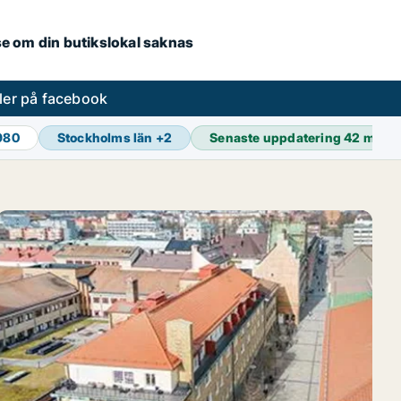
.se om din butikslokal saknas
ler på facebook
 980
Stockholms län
+
2
Senaste uppdatering
42 min s