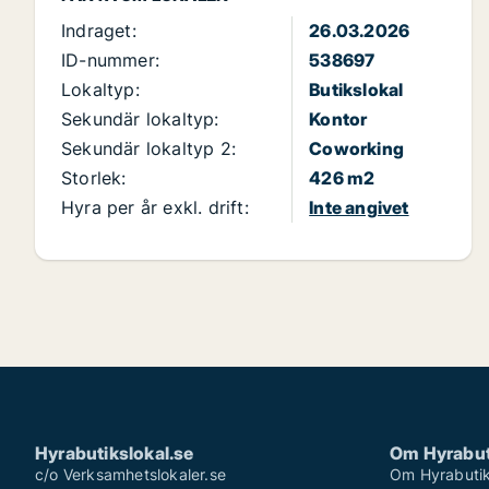
Indraget:
26.03.2026
ID-nummer:
538697
Lokaltyp:
Butikslokal
Sekundär lokaltyp:
Kontor
Sekundär lokaltyp 2:
Coworking
Storlek:
426 m2
Hyra per år exkl. drift:
Inte angivet
Hyrabutikslokal.se
Om Hyrabut
c/o Verksamhetslokaler.se
Om Hyrabutik