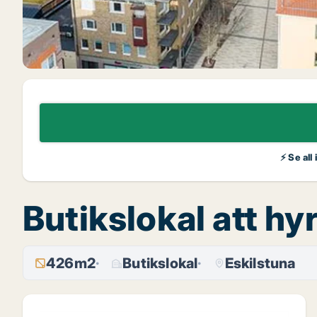
⚡ Se all
Butikslokal att hy
426m2
Butikslokal
Eskilstuna