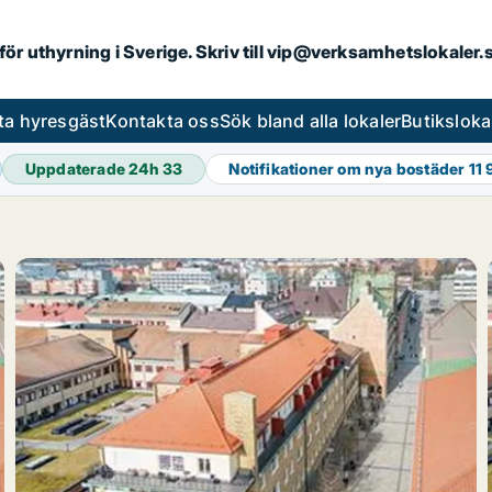
 för uthyrning i Sverige. Skriv till vip@verksamhetslokaler
ta hyresgäst
Kontakta oss
Sök bland alla lokaler
Butiksloka
Uppdaterade 24h
33
Notifikationer om nya bostäder
11