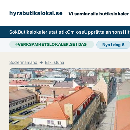
hyrabutikslokal.se
Vi samlar alla butikslokaler
Sök
Butikslokaler statistik
Om oss
Upprätta annons
Hit
VERKSAMHETSLOKALER.SE I DAG;
Nya i dag
6
Södermanland
Eskilstuna