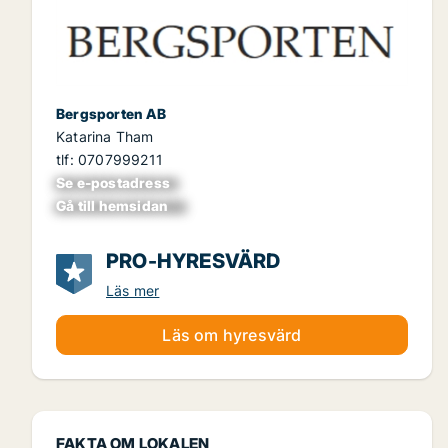
Bergsporten AB
Katarina Tham
tlf: 0707999211
Se e-postadress
xxxxxxxxxxxxxxx
Gå till hemsidan
xxxxxxxxxxxxxxxx
PRO-HYRESVÄRD
Läs mer
Läs om hyresvärd
FAKTA OM LOKALEN