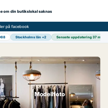
.se om din butikslokal saknas
ler på facebook
 988
Stockholms län
+
2
Senaste uppdatering
37 min s
Modellfoto