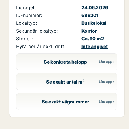
Indraget:
24.06.2026
ID-nummer:
588201
Lokaltyp:
Butikslokal
Sekundär lokaltyp:
Kontor
Storlek:
Ca. 90 m2
Hyra per år exkl. drift:
Inte angivet
Se konkreta belopp
Se exakt antal m²
Se exakt vägnummer