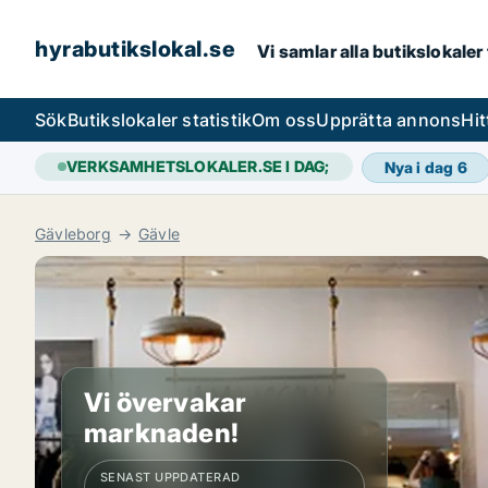
hyrabutikslokal.se
Vi samlar alla butikslokaler
Sök
Butikslokaler statistik
Om oss
Upprätta annons
Hit
VERKSAMHETSLOKALER.SE I DAG;
Nya i dag
6
Gävleborg
Gävle
Vi övervakar
marknaden!
SENAST UPPDATERAD