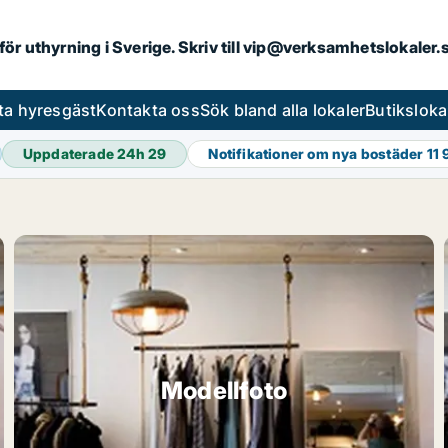
 för uthyrning i Sverige. Skriv till vip@verksamhetslokaler
ta hyresgäst
Kontakta oss
Sök bland alla lokaler
Butiksloka
Uppdaterade 24h
29
Notifikationer om nya bostäder
11
Modellfoto