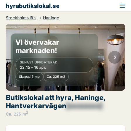
hyrabutikslokal.se
Stockholms län
Haninge
Vi övervakar
marknaden!
SENAST UPPDATERAD
22:15 • 16 apr.
Skapad 3 mo
Ca. 225 m2
Butikslokal att hyra, Haninge,
Hantverkarvägen
[xxxxxxxx]
2
Ca. 225 m