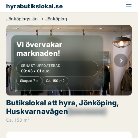
hyrabutikslokal.se
Jönköpings län
Jönköping
Vi övervakar
marknaden!
SENAST UPPDATERAD
09:43 • 01 aug.
Skapad 7 d
Ca. 150 m2
Butikslokal att hyra, Jönköping,
Huskvarnavägen
[xxxxxxxx]
2
Ca. 150 m