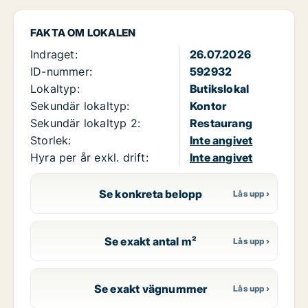
FAKTA OM LOKALEN
Indraget:
26.07.2026
ID-nummer:
592932
Lokaltyp:
Butikslokal
Sekundär lokaltyp:
Kontor
Sekundär lokaltyp 2:
Restaurang
Storlek:
Inte angivet
Hyra per år exkl. drift:
Inte angivet
Se konkreta belopp
Se exakt antal m²
Se exakt vägnummer