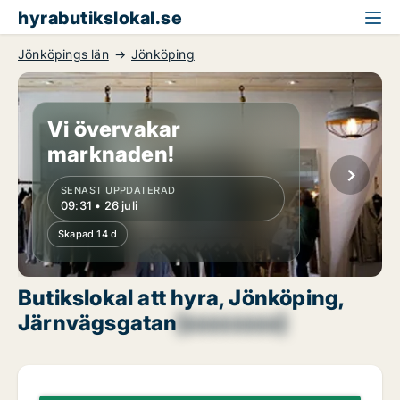
hyrabutikslokal.se
Jönköpings län
Jönköping
Vi övervakar
marknaden!
SENAST UPPDATERAD
09:31 • 26 juli
Skapad 14 d
Butikslokal att hyra, Jönköping,
Järnvägsgatan
[xxxxxxxx]