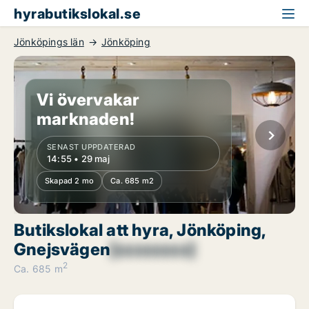
hyrabutikslokal.se
Jönköpings län
Jönköping
Vi övervakar
marknaden!
SENAST UPPDATERAD
14:55 • 29 maj
Skapad 2 mo
Ca. 685 m2
Butikslokal att hyra, Jönköping,
Gnejsvägen
[xxxxxxxx]
2
Ca. 685 m