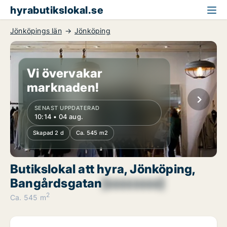
hyrabutikslokal.se
Jönköpings län
Jönköping
Vi övervakar
marknaden!
SENAST UPPDATERAD
10:14 • 04 aug.
Skapad 2 d
Ca. 545 m2
Butikslokal att hyra, Jönköping,
Bangårdsgatan
[xxxxxxxx]
2
Ca. 545 m