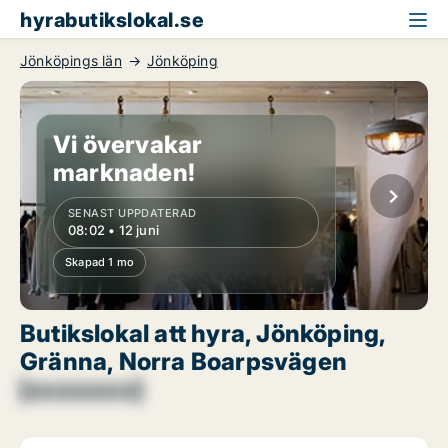
hyrabutikslokal.se
Jönköpings län
Jönköping
Vi övervakar
marknaden!
SENAST UPPDATERAD
08:02 • 12 juni
Skapad 1 mo
Butikslokal att hyra, Jönköping,
Gränna, Norra Boarpsvägen
[xxxxxxxx]