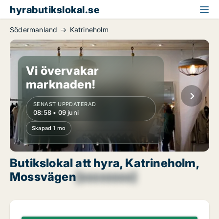
hyrabutikslokal.se
Södermanland
Katrineholm
Vi övervakar
marknaden!
SENAST UPPDATERAD
08:58 • 09 juni
Skapad 1 mo
Butikslokal att hyra, Katrineholm,
Mossvägen
[xxxxxxxx]