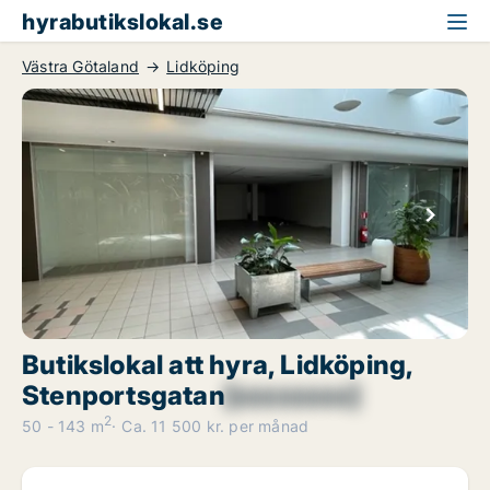
hyrabutikslokal.se
Västra Götaland
Lidköping
Butikslokal att hyra, Lidköping,
Stenportsgatan
[xxxxxxxx]
2
50 - 143 m
Ca. 11 500 kr. per månad