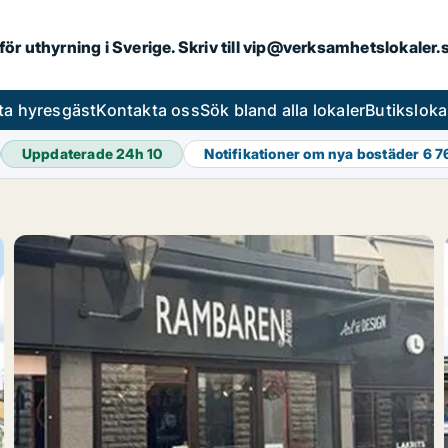
 för uthyrning i Sverige. Skriv till vip@verksamhetslokaler
ta hyresgäst
Kontakta oss
Sök bland alla lokaler
Butiksloka
Uppdaterade 24h
10
Notifikationer om nya bostäder
6 7