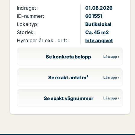
Indraget:
01.08.2026
ID-nummer:
601551
Lokaltyp:
Butikslokal
Storlek:
Ca. 45 m2
Hyra per år exkl. drift:
Inte angivet
Se konkreta belopp
Se exakt antal m²
Se exakt vägnummer