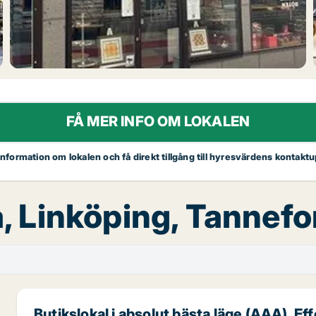
FÅ MER INFO OM LOKALEN
 information om lokalen och få direkt tillgång till hyresvärdens kontaktu
a, Linköping, Tannef
Butikslokal i absolut bästa läge (AAA). E