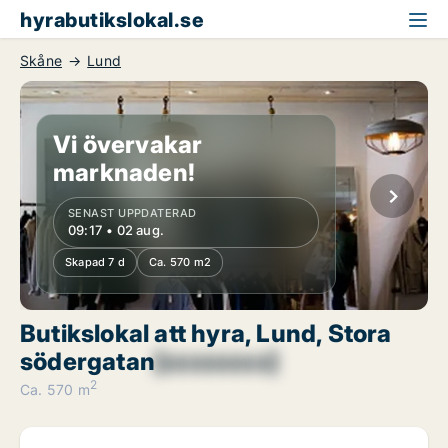
hyrabutikslokal.se
Skåne
Lund
Vi övervakar
marknaden!
SENAST UPPDATERAD
09:17 • 02 aug.
Skapad 7 d
Ca. 570 m2
Butikslokal att hyra, Lund, Stora
södergatan
[xxxxxxxx]
2
Ca. 570 m