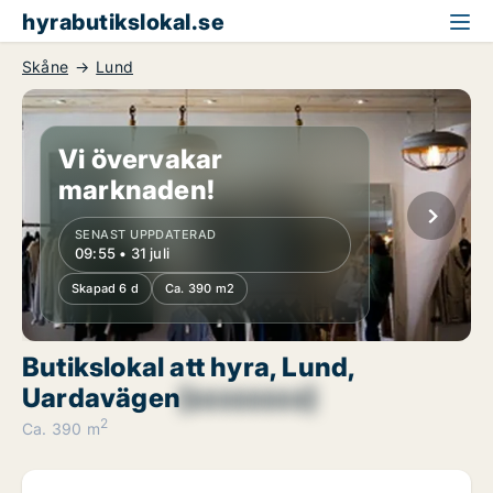
hyrabutikslokal.se
Skåne
Lund
Vi övervakar
marknaden!
SENAST UPPDATERAD
09:55 • 31 juli
Skapad 6 d
Ca. 390 m2
Butikslokal att hyra, Lund,
Uardavägen
[xxxxxxxx]
2
Ca. 390 m