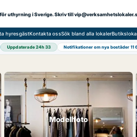
 för uthyrning i Sverige. Skriv till vip@verksamhetslokaler
ta hyresgäst
Kontakta oss
Sök bland alla lokaler
Butiksloka
Uppdaterade 24h
33
Notifikationer om nya bostäder
11
Modellfoto