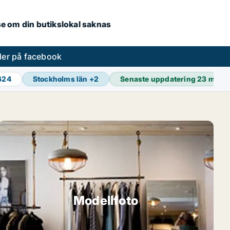
.se om din butikslokal saknas
ler på facebook
 624
Stockholms län
+
2
Senaste uppdatering
23 min s
Modellfoto