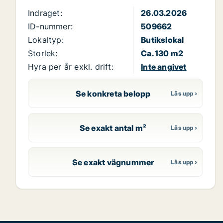
Indraget:
26.03.2026
ID-nummer:
509662
Lokaltyp:
Butikslokal
Storlek:
Ca. 130 m2
Hyra per år exkl. drift:
Inte angivet
Se konkreta belopp
Se exakt antal m²
Se exakt vägnummer