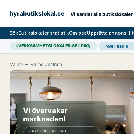
hyrabutikslokal.se
Vi samlar alla butikslokaler
Sök
Butikslokaler statistik
Om oss
Upprätta annons
Hit
VERKSAMHETSLOKALER.SE I DAG;
Nya i dag
6
Malmö
Malmö Centrum
Vi övervakar
marknaden!
SENAST UPPDATERAD