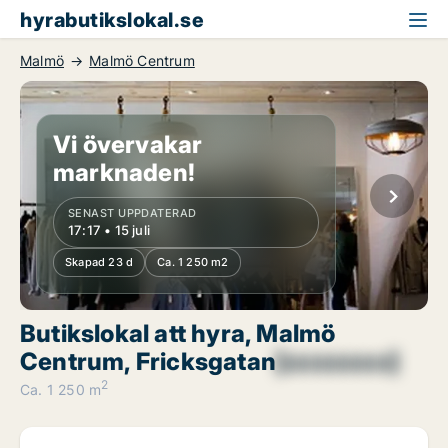
hyrabutikslokal.se
Malmö
Malmö Centrum
Vi övervakar
marknaden!
SENAST UPPDATERAD
17:17 • 15 juli
Skapad 23 d
Ca. 1 250 m2
Butikslokal att hyra, Malmö
Centrum, Fricksgatan
[xxxxxxxx]
2
Ca. 1 250 m