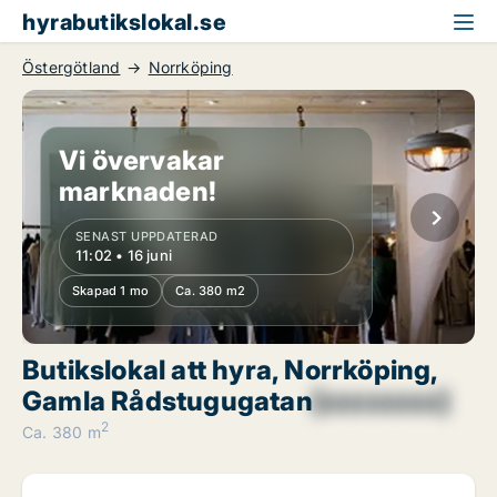
hyrabutikslokal.se
Östergötland
Norrköping
Vi övervakar
marknaden!
SENAST UPPDATERAD
11:02 • 16 juni
Skapad 1 mo
Ca. 380 m2
Butikslokal att hyra, Norrköping,
Gamla Rådstugugatan
[xxxxxxxx]
2
Ca. 380 m