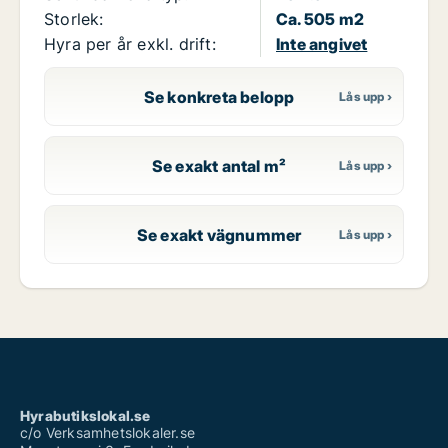
Storlek:
Ca. 505 m2
Hyra per år exkl. drift:
Inte angivet
Se konkreta belopp
Se exakt antal m²
Se exakt vägnummer
Hyrabutikslokal.se
c/o Verksamhetslokaler.se