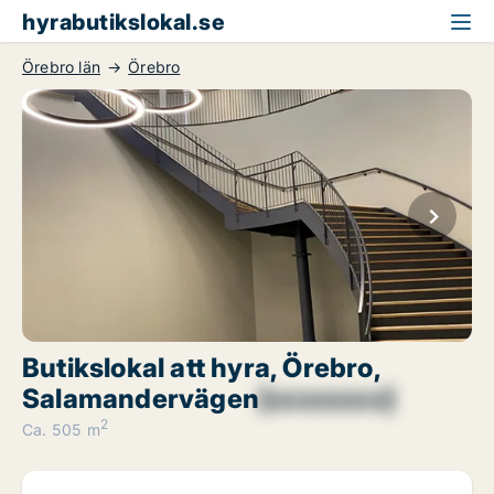
hyrabutikslokal.se
Örebro län
Örebro
Butikslokal att hyra, Örebro,
Salamandervägen
[xxxxxxxx]
2
Ca. 505 m