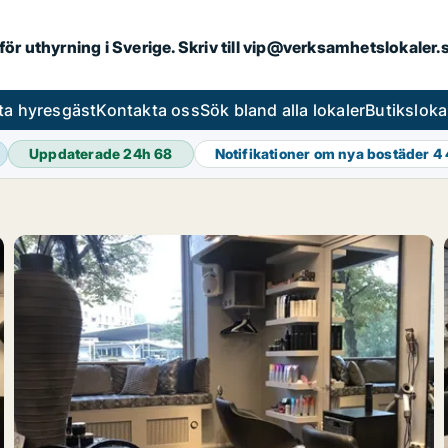
 för uthyrning i Sverige. Skriv till vip@verksamhetslokaler
ta hyresgäst
Kontakta oss
Sök bland alla lokaler
Butiksloka
Uppdaterade 24h
68
Notifikationer om nya bostäder
4 