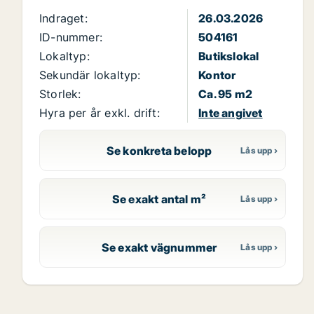
Indraget:
26.03.2026
ID-nummer:
504161
Lokaltyp:
Butikslokal
Sekundär lokaltyp:
Kontor
Storlek:
Ca. 95 m2
Hyra per år exkl. drift:
Inte angivet
Se konkreta belopp
Se exakt antal m²
Se exakt vägnummer