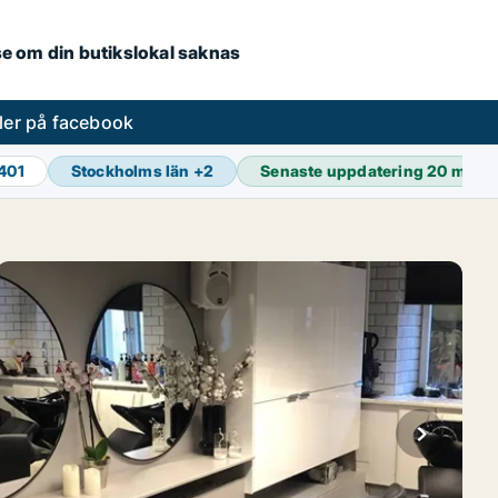
.se om din butikslokal saknas
ler på facebook
401
Stockholms län
+
2
Senaste uppdatering
20 min s