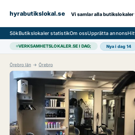
hyrabutikslokal.se
Vi samlar alla butikslokaler
Sök
Butikslokaler statistik
Om oss
Upprätta annons
Hit
VERKSAMHETSLOKALER.SE I DAG;
Nya i dag
14
Örebro län
Örebro