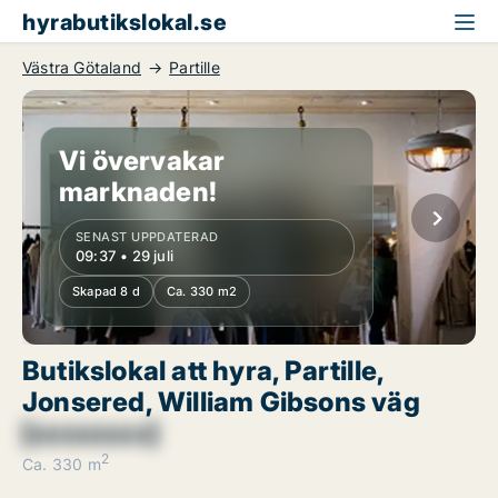
hyrabutikslokal.se
Västra Götaland
Partille
Vi övervakar
marknaden!
SENAST UPPDATERAD
09:37 • 29 juli
Skapad 8 d
Ca. 330 m2
Butikslokal att hyra, Partille,
Jonsered, William Gibsons väg
[xxxxxxxx]
2
Ca. 330 m