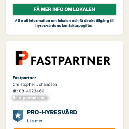
FÅ MER INFO OM LOKALEN
⚡ Se all information om lokalen och få direkt tillgång till
hyresvärdens kontaktuppgifter.
Fastpartner
Christopher Johansson
tlf: 08-4023460
Se e-postadress
xxxxxxxxxxxxxxx
PRO-HYRESVÄRD
Läs mer