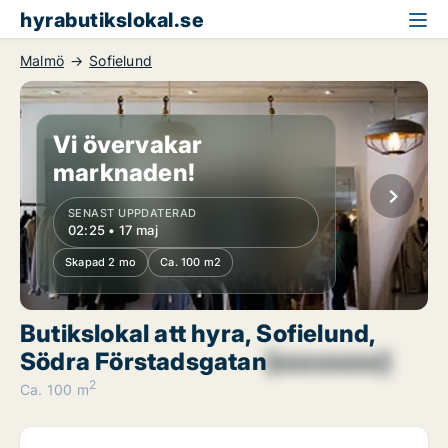
hyrabutikslokal.se
Malmö
Sofielund
Vi övervakar
marknaden!
SENAST UPPDATERAD
02:25 • 17 maj
Skapad 2 mo
Ca. 100 m2
Butikslokal att hyra, Sofielund,
Södra Förstadsgatan
[xxxxxxxx]
2
Ca. 100 m