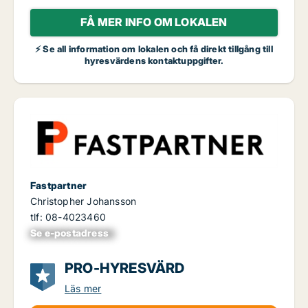
FÅ MER INFO OM LOKALEN
⚡ Se all information om lokalen och få direkt tillgång till
hyresvärdens kontaktuppgifter.
Fastpartner
Christopher Johansson
tlf: 08-4023460
Se e-postadress
xxxxxxxxxxxxxxx
PRO-HYRESVÄRD
Läs mer