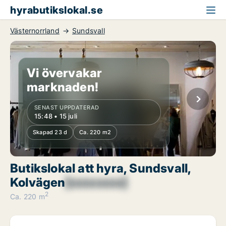
hyrabutikslokal.se
Västernorrland
Sundsvall
Vi övervakar
marknaden!
SENAST UPPDATERAD
15:48 • 15 juli
Skapad 23 d
Ca. 220 m2
Butikslokal att hyra, Sundsvall,
Kolvägen
[xxxxxxxx]
2
Ca. 220 m