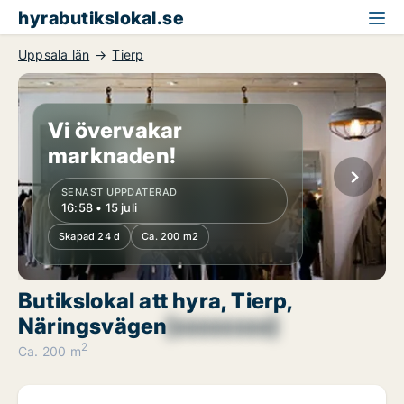
hyrabutikslokal.se
Uppsala län
Tierp
Vi övervakar
marknaden!
SENAST UPPDATERAD
16:58 • 15 juli
Skapad 24 d
Ca. 200 m2
Butikslokal att hyra, Tierp,
Näringsvägen
[xxxxxxxx]
2
Ca. 200 m