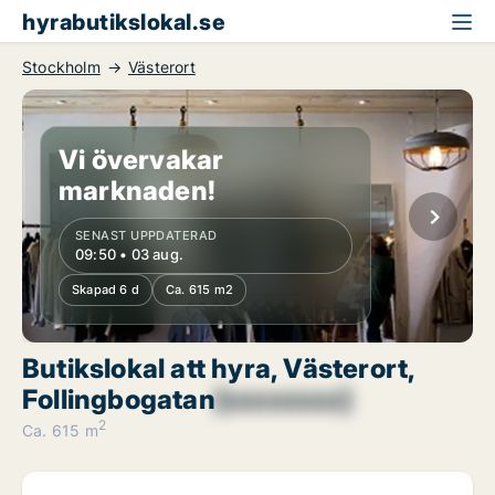
hyrabutikslokal.se
Stockholm
Västerort
Vi övervakar
marknaden!
SENAST UPPDATERAD
09:50 • 03 aug.
Skapad 6 d
Ca. 615 m2
Butikslokal att hyra, Västerort,
Follingbogatan
[xxxxxxxx]
2
Ca. 615 m