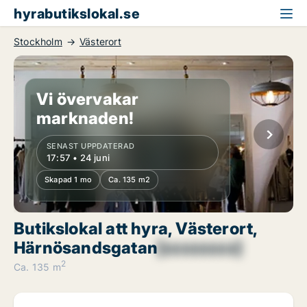
hyrabutikslokal.se
Stockholm
Västerort
Vi övervakar
marknaden!
SENAST UPPDATERAD
17:57 • 24 juni
Skapad 1 mo
Ca. 135 m2
Butikslokal att hyra, Västerort,
Härnösandsgatan
[xxxxxxxx]
2
Ca. 135 m