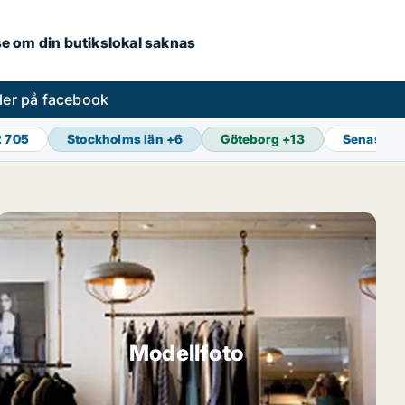
.se om din butikslokal saknas
ler på facebook
2 705
Stockholms län
+
6
Göteborg
+
13
Senaste 
Modellfoto