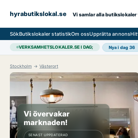
hyrabutikslokal.se
Vi samlar alla butikslokaler
Sök
Butikslokaler statistik
Om oss
Upprätta annons
Hit
VERKSAMHETSLOKALER.SE I DAG;
Nya i dag
36
Stockholm
Västerort
Vi övervakar
marknaden!
SENAST UPPDATERAD