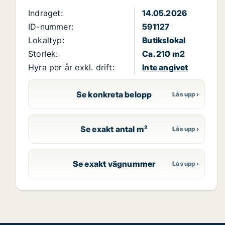
Indraget:
14.05.2026
ID-nummer:
591127
Lokaltyp:
Butikslokal
Storlek:
Ca. 210 m2
Hyra per år exkl. drift:
Inte angivet
Se konkreta belopp
Se exakt antal m²
Se exakt vägnummer