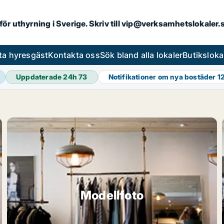
 för uthyrning i Sverige. Skriv till vip@verksamhetslokaler
ta hyresgäst
Kontakta oss
Sök bland alla lokaler
Butiksloka
Uppdaterade 24h
73
Notifikationer om nya bostäder
1
Modellfoto