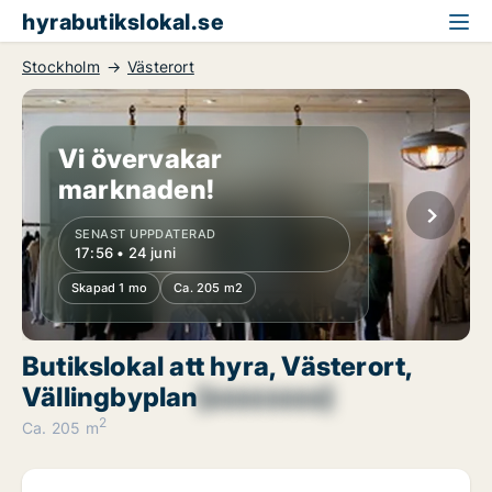
hyrabutikslokal.se
Stockholm
Västerort
Vi övervakar
marknaden!
SENAST UPPDATERAD
17:56 • 24 juni
Skapad 1 mo
Ca. 205 m2
Butikslokal att hyra, Västerort,
Vällingbyplan
[xxxxxxxx]
2
Ca. 205 m