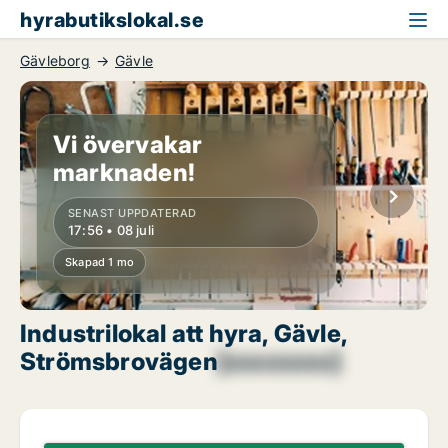
hyrabutikslokal.se
Gävleborg
Gävle
Vi övervakar
marknaden!
SENAST UPPDATERAD
17:56 • 08 juli
Skapad 1 mo
Industrilokal att hyra, Gävle,
Strömsbrovägen
[xxxxxxxx]