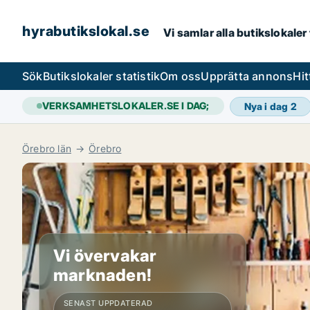
hyrabutikslokal.se
Vi samlar alla butikslokaler
Sök
Butikslokaler statistik
Om oss
Upprätta annons
Hit
VERKSAMHETSLOKALER.SE I DAG;
Nya i dag
2
Örebro län
Örebro
Vi övervakar
marknaden!
SENAST UPPDATERAD