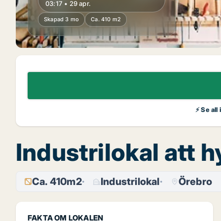
03:17 • 29 apr.
Skapad 3 mo
Ca. 410 m2
⚡ Se all
Industrilokal att 
Ca. 410m2
Industrilokal
Örebro
FAKTA OM LOKALEN