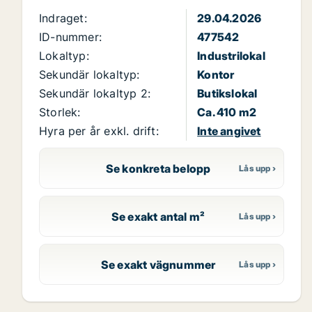
Indraget:
29.04.2026
ID-nummer:
477542
Lokaltyp:
Industrilokal
Sekundär lokaltyp:
Kontor
Sekundär lokaltyp 2:
Butikslokal
Storlek:
Ca. 410 m2
Hyra per år exkl. drift:
Inte angivet
Se konkreta belopp
Se exakt antal m²
Se exakt vägnummer