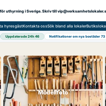
 för uthyrning i Sverige. Skriv till vip@verksamhetslokaler
ta hyresgäst
Kontakta oss
Sök bland alla lokaler
Butiksloka
Uppdaterade 24h
46
Notifikationer om nya bostäder
73
Modellfoto