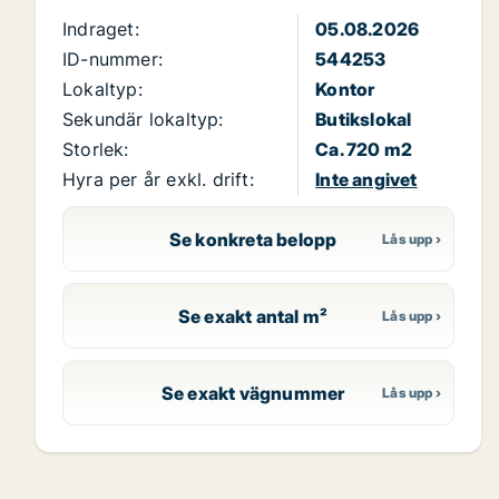
Indraget:
05.08.2026
ID-nummer:
544253
Lokaltyp:
Kontor
Sekundär lokaltyp:
Butikslokal
Storlek:
Ca. 720 m2
Hyra per år exkl. drift:
Inte angivet
Se konkreta belopp
Se exakt antal m²
Se exakt vägnummer