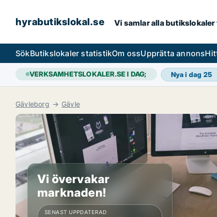
hyrabutikslokal.se
Vi samlar alla butikslokaler
Sök
Butikslokaler statistik
Om oss
Upprätta annons
Hit
VERKSAMHETSLOKALER.SE I DAG;
Nya i dag
25
Gävleborg
Gävle
Vi övervakar
marknaden!
SENAST UPPDATERAD