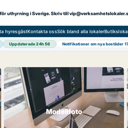
 för uthyrning i Sverige. Skriv till vip@verksamhetslokaler
ta hyresgäst
Kontakta oss
Sök bland alla lokaler
Butiksloka
Uppdaterade 24h
56
Notifikationer om nya bostäder
1
Modellfoto