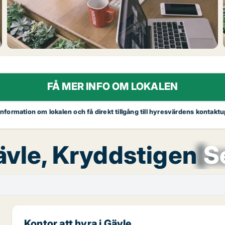
FÅ MER INFO OM LOKALEN
 information om lokalen och få direkt tillgång till hyresvärdens kontaktu
ävle, Kryddstigen
[x
S
Kontor att hyra i Gävle