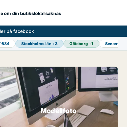
.se om din butikslokal saknas
ler på facebook
7 684
Stockholms län
+
3
Göteborg
+
1
Senaste u
Modellfoto