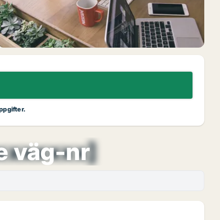
ppgifter.
xxxxxxx]
e väg-nr