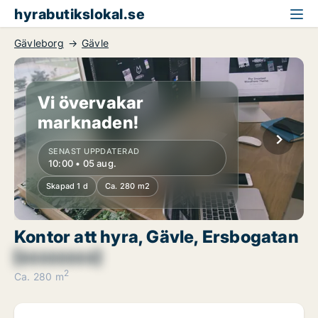
hyrabutikslokal.se
Gävleborg
Gävle
Vi övervakar
marknaden!
SENAST UPPDATERAD
10:00 • 05 aug.
Skapad 1 d
Ca. 280 m2
Kontor att hyra, Gävle, Ersbogatan
[xxxxxxxx]
2
Ca. 280 m