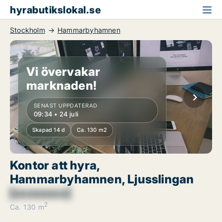
hyrabutikslokal.se
Stockholm
Hammarbyhamnen
Vi övervakar
marknaden!
SENAST UPPDATERAD
09:34 • 24 juli
Skapad 14 d
Ca. 130 m2
Kontor att hyra,
Hammarbyhamnen, Ljusslingan
[xxxxxxxx]
2
Ca. 130 m