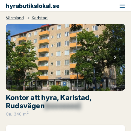
hyrabutikslokal.se
Värmland
Karlstad
Kontor att hyra, Karlstad,
Rudsvägen
[xxxxxxxx]
2
Ca. 340 m