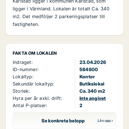
Karlstad ligger i kommunen Karlstad, som
ligger i Värmland. Lokalen är totalt Ca. 340
m2. Det medföljer 2 parkeringsplatser till
fastigheten.
FAKTA OM LOKALEN
Indraget:
23.04.2026
ID-nummer:
584600
Lokaltyp:
Kontor
Sekundär lokaltyp:
Butikslokal
Storlek:
Ca. 340 m2
Hyra per år exkl. drift:
Inte angivet
Antal P-platser:
2
Se konkreta belopp