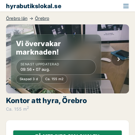
hyrabutikslokal.se
Örebro län
Örebro
Vi övervakar
marknaden!
SENAST UPPDATERAD
09:56 • 07 aug.
Skapad 3 d
Ca. 155 m2
Kontor att hyra, Örebro
2
Ca. 155 m