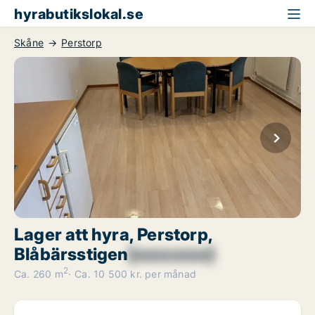
hyrabutikslokal.se
Skåne
Perstorp
Lager att hyra, Perstorp,
Blåbärsstigen
[xxxxxxxx]
2
Ca. 260 m
Ca. 10 500 kr. per månad