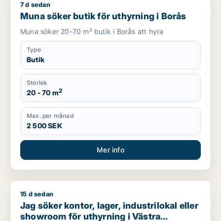
7 d sedan
Muna söker butik för uthyrning i Borås
Muna söker butik för uthyrning i Borås
Muna söker 20-70 m² butik i Borås att hyra
Type
Butik
Storlek
2
20 - 70 m
Max. per månad
2 500 SEK
Mer info
15 d sedan
Jag söker kontor, lager, industrilokal eller showroom för uth
Jag söker kontor, lager, industrilokal eller
showroom för uthyrning i Västra