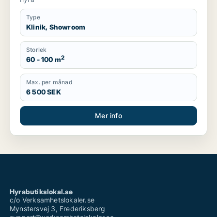
Type
Klinik, Showroom
Storlek
2
60 - 100 m
Max. per månad
6 500 SEK
Mer info
Hyrabutikslokal.se
c/o Verksamhetslokaler.se
Mynstersvej 3, Frederiksberg