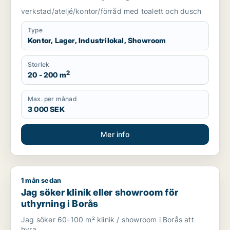
Götaland
verkstad/ateljé/kontor/förråd med toalett och dusch
Type
Kontor, Lager, Industrilokal, Showroom
Storlek
2
20 - 200 m
Max. per månad
3 000 SEK
Mer info
1 mån sedan
Jag söker klinik eller showroom för uthyrning i Borås
Jag söker klinik eller showroom för
uthyrning i Borås
Jag söker 60-100 m² klinik / showroom i Borås att
hyra