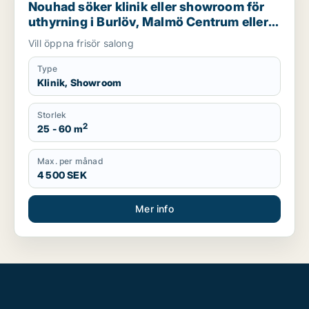
Nouhad söker klinik eller showroom för
uthyrning i Burlöv, Malmö Centrum eller
Kirseberg m.fl.
Vill öppna frisör salong
Type
Klinik, Showroom
Storlek
2
25 - 60 m
Max. per månad
4 500 SEK
Mer info