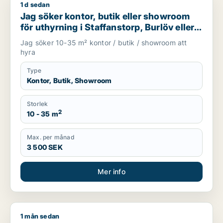
1 d sedan
Jag söker kontor, butik eller showroom för uthyrning i Staffa
Jag söker kontor, butik eller showroom
för uthyrning i Staffanstorp, Burlöv eller
Lomma m.fl.
Jag söker 10-35 m² kontor / butik / showroom att
hyra
Type
Kontor, Butik, Showroom
Storlek
2
10 - 35 m
Max. per månad
3 500 SEK
Mer info
1 mån sedan
Nouhad söker klinik eller showroom för uthyrning i Burlöv, M