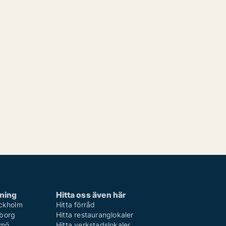
rning
Hitta oss även här
ockholm
Hitta förråd
eborg
Hitta restauranglokaler
lmö
Hitta verkstadslokaler