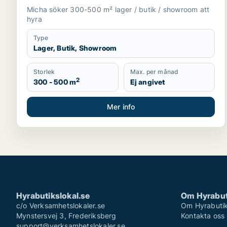
Micha söker 300-500 m² lager / butik / showroom att
hyra
Type
Lager, Butik, Showroom
Storlek
Max. per månad
2
300 - 500 m
Ej angivet
Mer info
Hyrabutikslokal.se
Om Hyrabut
c/o Verksamhetslokaler.se
Om Hyrabutik
Mynstersvej 3, Frederiksberg
Kontakta oss
support@verksamhetslokaler.se