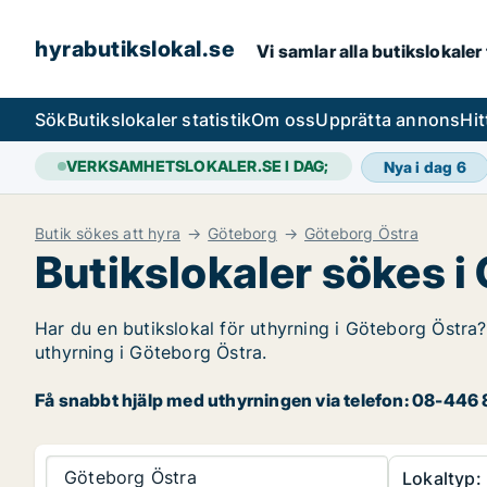
hyrabutikslokal.se
Vi samlar alla butikslokaler
Sök
Butikslokaler statistik
Om oss
Upprätta annons
Hit
VERKSAMHETSLOKALER.SE I DAG;
Nya i dag
6
Butik sökes att hyra
Göteborg
Göteborg Östra
Butikslokaler sökes i
Har du en butikslokal för uthyrning i Göteborg Östra?
uthyrning i Göteborg Östra.
Få snabbt hjälp med uthyrningen via telefon: 08-446 8
Göteborg Östra
Lokaltyp: