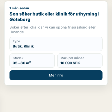
1 mån sedan
g i Göteborg Östra eller Göteborg Centrum
Son söker butik eller klinik för uthyrning i Göteborg
Son söker butik eller klinik för uthyrning i
Göteborg
Söker efter lokal där vi kan öppna frisörsalong eller
liknande.
Type
Butik, Klinik
Storlek
Max. per månad
2
35 - 80 m
16 090 SEK
Mer info
ning i Göteborg