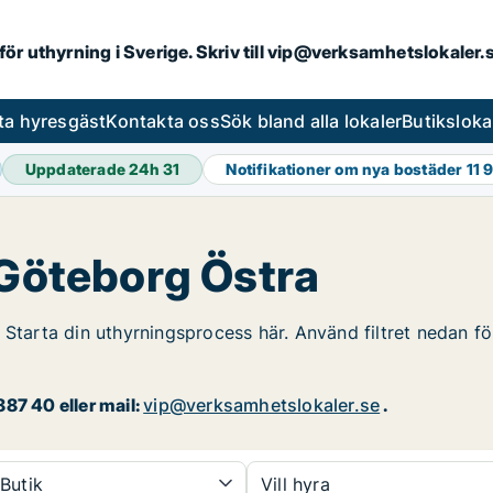
 för uthyrning i Sverige. Skriv till vip@verksamhetslokaler
ta hyresgäst
Kontakta oss
Sök bland alla lokaler
Butiksloka
Uppdaterade 24h
31
Notifikationer om nya bostäder
11 
 Göteborg Östra
 Starta din uthyrningsprocess här. Använd filtret nedan för
87 40 eller mail:
vip@verksamhetslokaler.se
.
Butik
Vill hyra