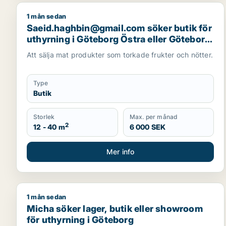
1 mån sedan
Saeid.haghbin@gmail.com söker butik för uthyrnin
Saeid.haghbin@gmail.com söker butik för
uthyrning i Göteborg Östra eller Göteborg
Centrum
Att sälja mat produkter som torkade frukter och nötter.
Type
Butik
Storlek
Max. per månad
2
12 - 40 m
6 000 SEK
Mer info
1 mån sedan
Micha söker lager, butik eller showroom för uthyr
Micha söker lager, butik eller showroom
för uthyrning i Göteborg