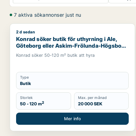
7 aktiva sökannonser just nu
2 d sedan
Konrad söker butik för uthyrning i Ale, Göteborg e
Konrad söker butik för uthyrning i Ale,
Göteborg eller Askim-Frölunda-Högsbo
m.fl.
Konrad söker 50-120 m² butik att hyra
Type
Butik
Storlek
Max. per månad
2
50 - 120 m
20 000 SEK
Mer info