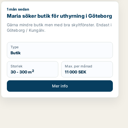
1 mån sedan
Maria söker butik för uthyrning i Göteborg
Maria söker butik för uthyrning i Göteborg
Gärna mindre butik men med bra skyltfönster. Endast i
Göteborg / Kungälv.
Type
Butik
Storlek
Max. per månad
2
30 - 300 m
11 000 SEK
Mer info