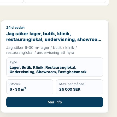
24 d sedan
k eller showroom för uthyrning i Göteborg
Jag söker lager, butik, klinik, restauranglokal, under
Jag söker lager, butik, klinik,
restauranglokal, undervisning, showroom
eller fastighetsmark för uthyrning i
Jag söker 6-30 m² lager / butik / klinik /
Lundby, Göteborg eller Askim-Frölunda-
restauranglokal / undervisning att hyra
Högsbo m.fl.
Type
Lager, Butik, Klinik, Restauranglokal,
Undervisning, Showroom, Fastighetsmark
Storlek
Max. per månad
2
6 - 30 m
25 000 SEK
Mer info