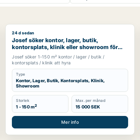
24 d sedan
ller Askim-Frölunda-Högsbo m.fl.
Josef söker kontor, lager, butik, kontorsplats, klini
Josef söker kontor, lager, butik,
kontorsplats, klinik eller showroom för
uthyrning i Göteborg
Josef söker 1-150 m² kontor / lager / butik /
kontorsplats / klinik att hyra
Type
Kontor, Lager, Butik, Kontorsplats, Klinik,
Showroom
Storlek
Max. per månad
2
1 - 150 m
15 000 SEK
Mer info