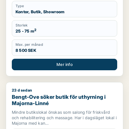
Type
Kontor, Butik, Showroom
Storlek
2
25 - 75 m
Max. per månad
8 500 SEK
Mer info
23 d sedan
Bengt-Ove söker butik för uthyrning i Majorna-Linné
Bengt-Ove söker butik för uthyrning i
Majorna-Linné
Mindre butikslokal önskas som salong för friskvård
och rehabilitering och massage. Har i dagsläget lokal i
Majorna med kan...