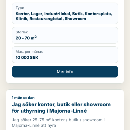
Type
Kontor, Lager, Industrilokal, Butik, Kontorsplats,
Klinik, Restauranglokal, Showroom
Storlek
2
20 - 70 m
Max. per månad
10 000 SEK
Mer info
1 mån sedan
Jag söker kontor, butik eller showroom för uthyrning i Major
Jag söker kontor, butik eller showroom
för uthyrning i Majorna-Linné
Jag söker 25-75 m² kontor / butik / showroom i
Majorna-Linné att hyra