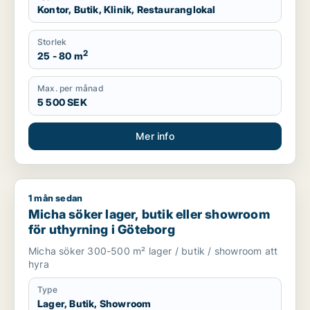
Kontor, Butik, Klinik, Restauranglokal
Storlek
2
25 - 80 m
Max. per månad
5 500 SEK
Mer info
1 mån sedan
Micha söker lager, butik eller showroom för uthyrning i Göte
Micha söker lager, butik eller showroom
för uthyrning i Göteborg
Micha söker 300-500 m² lager / butik / showroom att
hyra
Type
Lager, Butik, Showroom