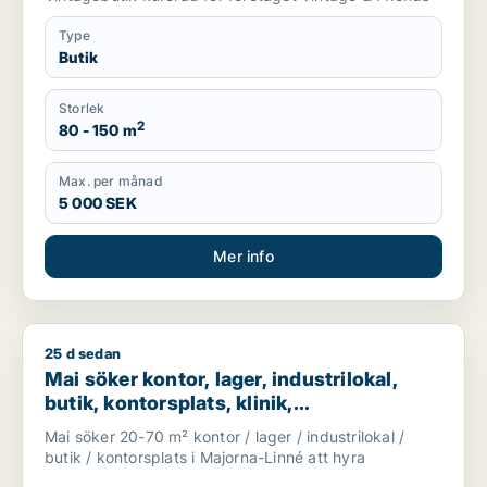
Type
Butik
Storlek
2
80 - 150 m
Max. per månad
5 000 SEK
Mer info
25 d sedan
Mai söker kontor, lager, industrilokal, butik, kontorsplats, k
Mai söker kontor, lager, industrilokal,
butik, kontorsplats, klinik,
restauranglokal eller showroom för
Mai söker 20-70 m² kontor / lager / industrilokal /
uthyrning i Majorna-Linné
butik / kontorsplats i Majorna-Linné att hyra