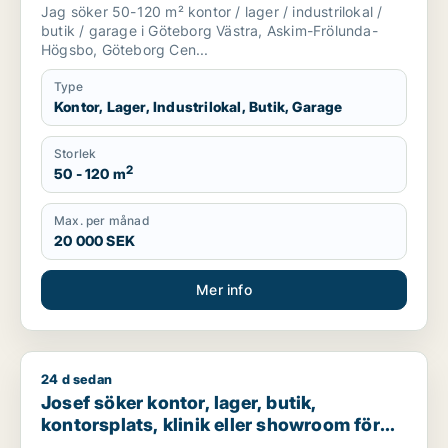
Göteborg Västra, Askim-Frölunda-
Jag söker 50-120 m² kontor / lager / industrilokal /
Högsbo eller Göteborg Centrum m.fl.
butik / garage i Göteborg Västra, Askim-Frölunda-
Högsbo, Göteborg Cen...
Type
Kontor, Lager, Industrilokal, Butik, Garage
Storlek
2
50 - 120 m
Max. per månad
20 000 SEK
Mer info
24 d sedan
Josef söker kontor, lager, butik, kontorsplats, klinik eller s
Josef söker kontor, lager, butik,
kontorsplats, klinik eller showroom för
uthyrning i Göteborg