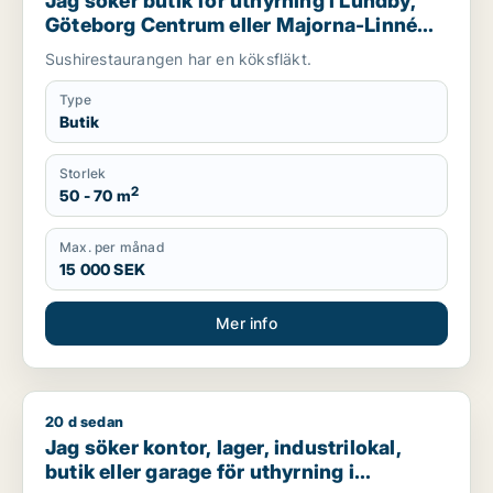
Jag söker butik för uthyrning i Lundby,
Göteborg Centrum eller Majorna-Linné
m.fl.
Sushirestaurangen har en köksfläkt.
Type
Butik
Storlek
2
50 - 70 m
Max. per månad
15 000 SEK
Mer info
20 d sedan
Jag söker kontor, lager, industrilokal, butik eller garage f
Jag söker kontor, lager, industrilokal,
butik eller garage för uthyrning i