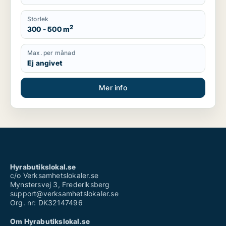
Storlek
2
300 - 500 m
Max. per månad
Ej angivet
Mer info
Hyrabutikslokal.se
c/o Verksamhetslokaler.se
Mynstersvej 3, Frederiksberg
support@verksamhetslokaler.se
Org. nr: DK32147496
Om Hyrabutikslokal.se