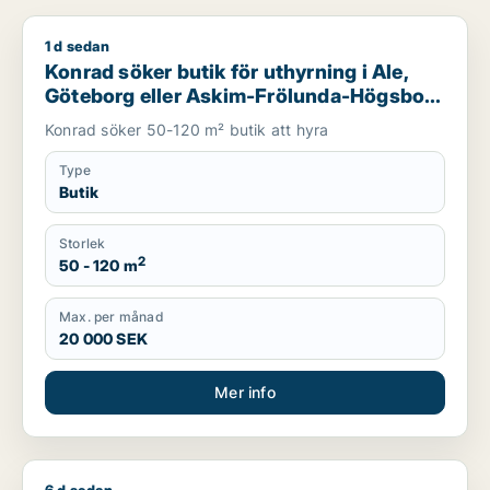
1 d sedan
Konrad söker butik för uthyrning i Ale, Göteborg eller Askim
Konrad söker butik för uthyrning i Ale,
Göteborg eller Askim-Frölunda-Högsbo
m.fl.
Konrad söker 50-120 m² butik att hyra
Type
Butik
Storlek
2
50 - 120 m
Max. per månad
20 000 SEK
Mer info