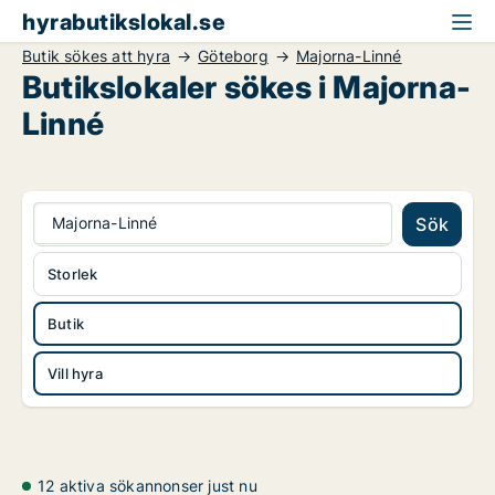
hyrabutikslokal.se
Butik sökes att hyra
Göteborg
Majorna-Linné
Butikslokaler sökes i Majorna-
Linné
Majorna-Linné
Sök
Storlek
Butik
Vill hyra
12 aktiva sökannonser just nu