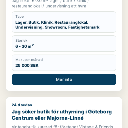
Jag söker 6-30 m² lager / butik / klinik /
Lundby, Göteborg eller Askim-Frölunda-
restauranglokal / undervisning att hyra
Högsbo m.fl.
Type
Lager, Butik, Klinik, Restauranglokal,
Undervisning, Showroom, Fastighetsmark
Storlek
2
6 - 30 m
Max. per månad
25 000 SEK
Mer info
24 d sedan
Jag söker butik för uthyrning i Göteborg Centrum eller Majo
Jag söker butik för uthyrning i Göteborg
Centrum eller Majorna-Linné
Vintagebutik kurerad för företaget Vintage & Friends