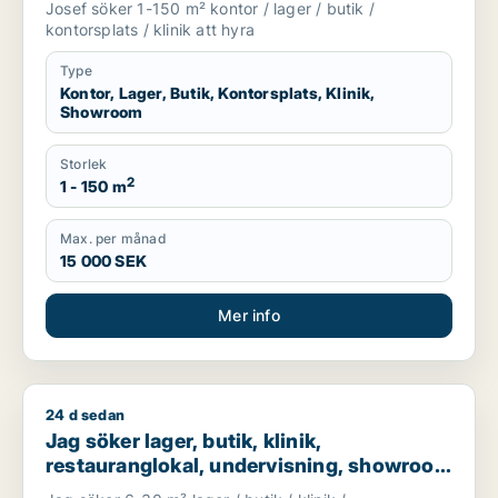
Josef söker 1-150 m² kontor / lager / butik /
kontorsplats / klinik att hyra
Type
Kontor, Lager, Butik, Kontorsplats, Klinik,
Showroom
Storlek
2
1 - 150 m
Max. per månad
15 000 SEK
Mer info
24 d sedan
Jag söker lager, butik, klinik, restauranglokal, undervisnin
Jag söker lager, butik, klinik,
restauranglokal, undervisning, showroom
eller fastighetsmark för uthyrning i