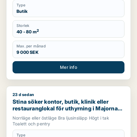
Type
Butik
Storlek
2
40 - 80 m
Max. per månad
9 000 SEK
Mer info
23 d sedan
Stina söker kontor, butik, klinik eller restauranglokal för uth
Stina söker kontor, butik, klinik eller
restauranglokal för uthyrning i Majorna-
Linné
Norrläge eller östläge Bra ljusinsläpp Högt i tak
Toalett och pentry
Type