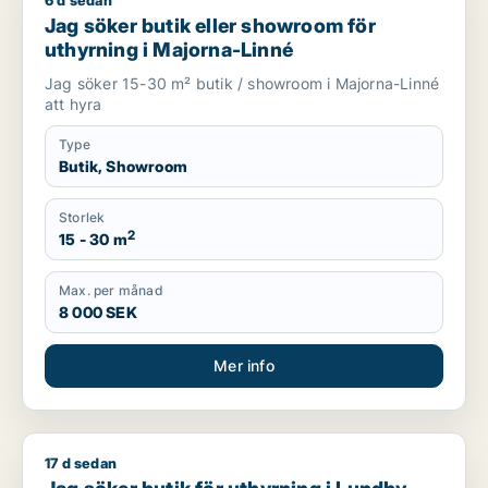
6 d sedan
Jag söker butik eller showroom för uthyrning i Majorna-Linn
Jag söker butik eller showroom för
uthyrning i Majorna-Linné
Jag söker 15-30 m² butik / showroom i Majorna-Linné
att hyra
Type
Butik, Showroom
Storlek
2
15 - 30 m
Max. per månad
8 000 SEK
Mer info
17 d sedan
Jag söker butik för uthyrning i Lundby, Göteborg Centrum el