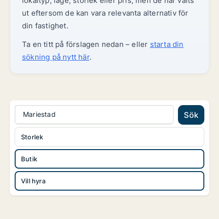
lokaltyp, läge, storlek eller pris, men de har valts
ut eftersom de kan vara relevanta alternativ för
din fastighet.
Ta en titt på förslagen nedan – eller
starta din
sökning på nytt här
.
Mariestad
Sök
Storlek
Butik
Vill hyra