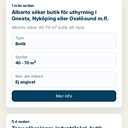
1 mån sedan
Alberto söker butik för uthyrning i Gnesta, Nyköping eller Ox
Alberto söker butik för uthyrning i
Gnesta, Nyköping eller Oxelösund m.fl.
Alberto söker 40-70 m² butik att hyra
Type
Butik
Storlek
2
40 - 70 m
Max. per månad
Ej angivet
Mer info
5 d sedan
Tony söker lager, industrilokal, butik, showroom eller garage