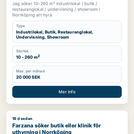
showroom för uthyrning i Norrköping
Jag söker 10-260 m² industrilokal / butik /
restauranglokal / undervisning / showroom i
Norrköping att hyra
Type
Industrilokal, Butik, Restauranglokal,
Undervisning, Showroom
Storlek
2
10 - 260 m
Max. per månad
20 000 SEK
Mer info
18 d sedan
Farzana söker butik eller klinik för uthyrning i Norrköping
Farzana söker butik eller klinik för
uthyrning i Norrköping