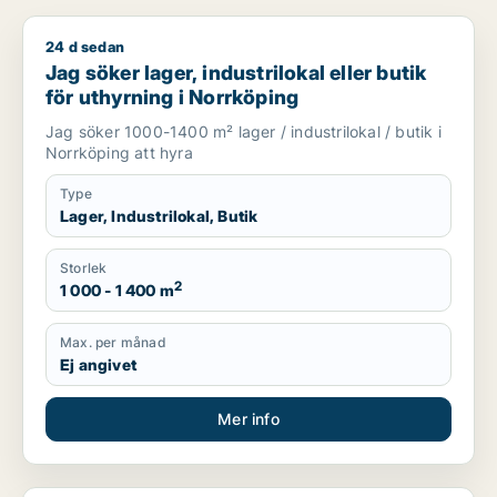
24 d sedan
Jag söker lager, industrilokal eller butik för uthyrning i Norr
Jag söker lager, industrilokal eller butik
för uthyrning i Norrköping
Jag söker 1000-1400 m² lager / industrilokal / butik i
Norrköping att hyra
Type
Lager, Industrilokal, Butik
Storlek
2
1 000 - 1 400 m
Max. per månad
Ej angivet
Mer info