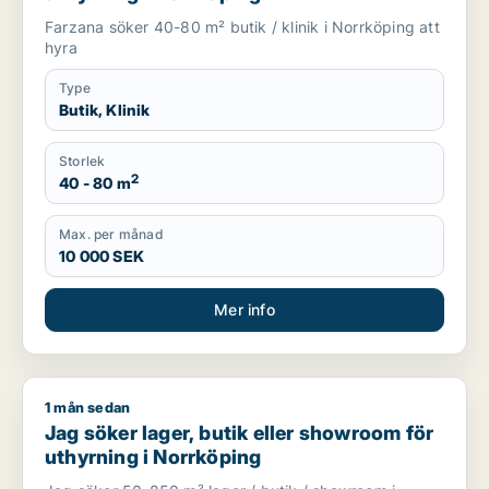
Farzana söker 40-80 m² butik / klinik i Norrköping att
hyra
Type
Butik, Klinik
Storlek
2
40 - 80 m
Max. per månad
10 000 SEK
Mer info
1 mån sedan
Jag söker lager, butik eller showroom för uthyrning i Norrkö
Jag söker lager, butik eller showroom för
uthyrning i Norrköping