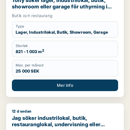
Tony söker lager, industrilokal, butik,
showroom eller garage för uthyrning i
Norrköping
Butik och restaurang
Type
Lager, Industrilokal, Butik, Showroom, Garage
Storlek
2
821 - 1 003 m
Max. per månad
25 000 SEK
Mer info
12 d sedan
Jag söker industrilokal, butik, restauranglokal, undervisning
Jag söker industrilokal, butik,
restauranglokal, undervisning eller