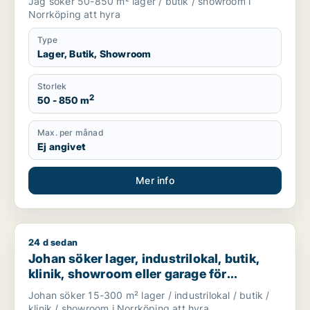
Jag söker 50-850 m² lager / butik / showroom i
Norrköping att hyra
Type
Lager, Butik, Showroom
Storlek
2
50 - 850 m
Max. per månad
Ej angivet
Mer info
24 d sedan
Johan söker lager, industrilokal, butik, klinik, showroom elle
Johan söker lager, industrilokal, butik,
klinik, showroom eller garage för
uthyrning i Norrköping
Johan söker 15-300 m² lager / industrilokal / butik /
klinik / showroom i Norrköping att hyra