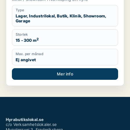
Type
Lager, Industrilokal, Butik, Klinik, Showroom,
Garage
Storlek
2
15 - 300 m
Max. per månad
Ej angivet
Mer info
Hyrabutikslokal.se
c/o Verksamhetslokaler.se
Mynstersvej 3, Frederiksberg