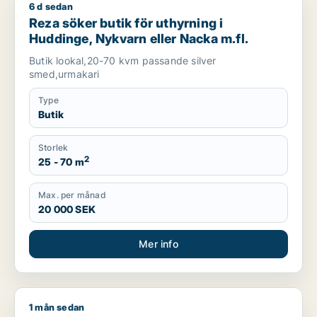
6 d sedan
Reza söker butik för uthyrning i Huddinge, Nykvarn eller Nac
Reza söker butik för uthyrning i
Huddinge, Nykvarn eller Nacka m.fl.
Butik lookal,20-70 kvm passande silver
smed,urmakari
Type
Butik
Storlek
2
25 - 70 m
Max. per månad
20 000 SEK
Mer info
1 mån sedan
Mashal söker lager, butik, showroom eller garage för uthyrni