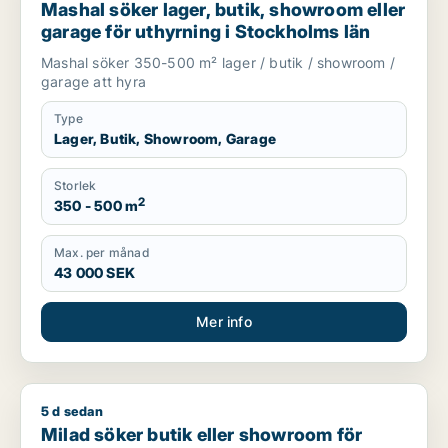
Mashal söker lager, butik, showroom eller
garage för uthyrning i Stockholms län
Mashal söker 350-500 m² lager / butik / showroom /
garage att hyra
Type
Lager, Butik, Showroom, Garage
Storlek
2
350 - 500 m
Max. per månad
43 000 SEK
Mer info
5 d sedan
Milad söker butik eller showroom för uthyrning i Stockholms 
Milad söker butik eller showroom för