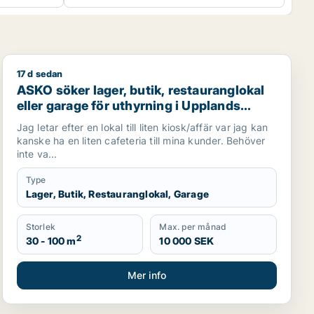
17 d sedan
 uthyrning i Stockholms län
ASKO söker lager, butik, restauranglokal eller garage fö
ASKO söker lager, butik, restauranglokal
eller garage för uthyrning i Upplands
Väsby, Vallentuna eller Järfälla m.fl.
Jag letar efter en lokal till liten kiosk/affär var jag kan
kanske ha en liten cafeteria till mina kunder. Behöver
inte va...
Type
Lager, Butik, Restauranglokal, Garage
Storlek
Max. per månad
2
30 - 100 m
10 000 SEK
Mer info