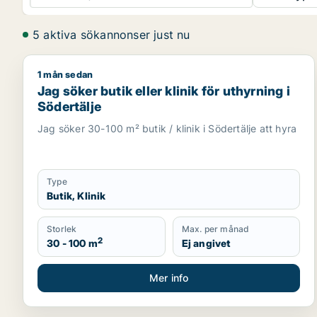
5 aktiva sökannonser just nu
1 mån sedan
Jag söker butik eller klinik för uthyrning i Södertäl
Jag söker butik eller klinik för uthyrning i
Södertälje
Jag söker 30-100 m² butik / klinik i Södertälje att hyra
Type
Butik, Klinik
Storlek
Max. per månad
2
30 - 100 m
Ej angivet
Mer info