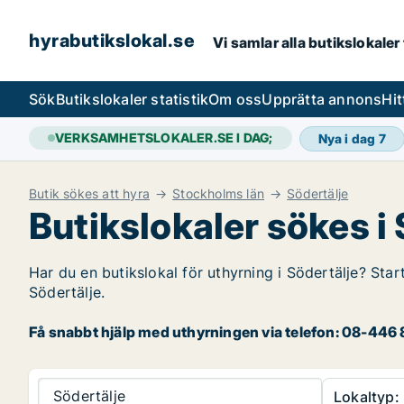
hyrabutikslokal.se
Vi samlar alla butikslokaler
Sök
Butikslokaler statistik
Om oss
Upprätta annons
Hit
VERKSAMHETSLOKALER.SE I DAG;
Nya i dag
7
Butik sökes att hyra
Stockholms län
Södertälje
Butikslokaler sökes i
Har du en butikslokal för uthyrning i Södertälje? Star
Södertälje.
Få snabbt hjälp med uthyrningen via telefon: 08-446 8
Södertälje
Lokaltyp: