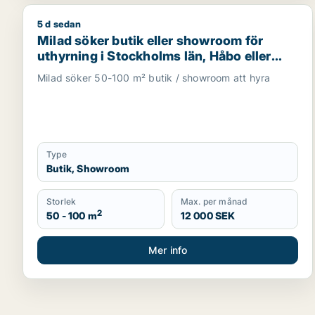
5 d sedan
Milad söker butik eller showroom för uthyrning i S
Milad söker butik eller showroom för
uthyrning i Stockholms län, Håbo eller
Knivsta
Milad söker 50-100 m² butik / showroom att hyra
Type
Butik, Showroom
Storlek
Max. per månad
2
50 - 100 m
12 000 SEK
Mer info