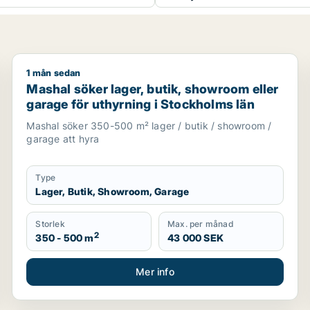
1 mån sedan
je
Mashal söker lager, butik, showroom eller garage för
Mashal söker lager, butik, showroom eller
garage för uthyrning i Stockholms län
Mashal söker 350-500 m² lager / butik / showroom /
garage att hyra
Type
Lager, Butik, Showroom, Garage
Storlek
Max. per månad
2
350 - 500 m
43 000 SEK
Mer info