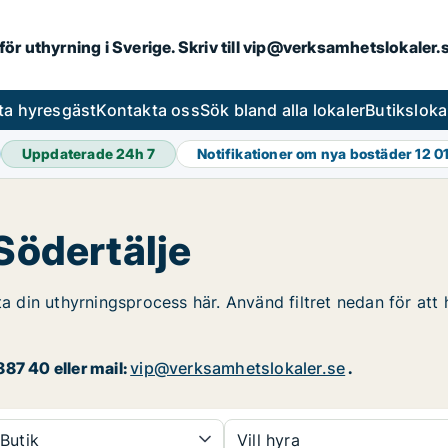
 för uthyrning i Sverige. Skriv till vip@verksamhetslokaler
ta hyresgäst
Kontakta oss
Sök bland alla lokaler
Butiksloka
Uppdaterade 24h
7
Notifikationer om nya bostäder
12 0
 Södertälje
ta din uthyrningsprocess här. Använd filtret nedan för att 
87 40 eller mail:
vip@verksamhetslokaler.se
.
Butik
Vill hyra