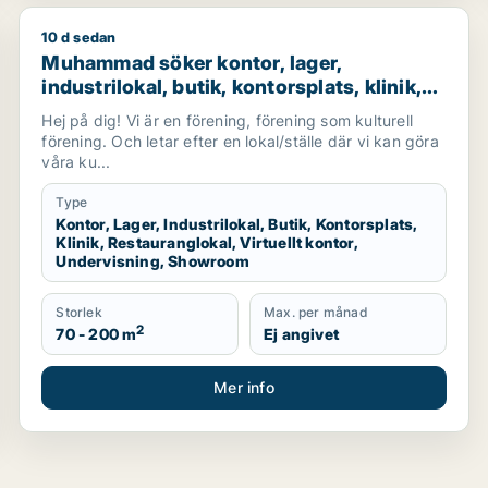
10 d sedan
tockholms län, Håbo eller Knivsta
Muhammad söker kontor, lager, industrilokal, butik, ko
Muhammad söker kontor, lager,
industrilokal, butik, kontorsplats, klinik,
restauranglokal, virtuellt kontor,
Hej på dig! Vi är en förening, förening som kulturell
undervisning eller showroom för
förening. Och letar efter en lokal/ställe där vi kan göra
uthyrning i Botkyrka eller Södertälje
våra ku...
Type
Kontor, Lager, Industrilokal, Butik, Kontorsplats,
Klinik, Restauranglokal, Virtuellt kontor,
Undervisning, Showroom
Storlek
Max. per månad
2
70 - 200 m
Ej angivet
Mer info