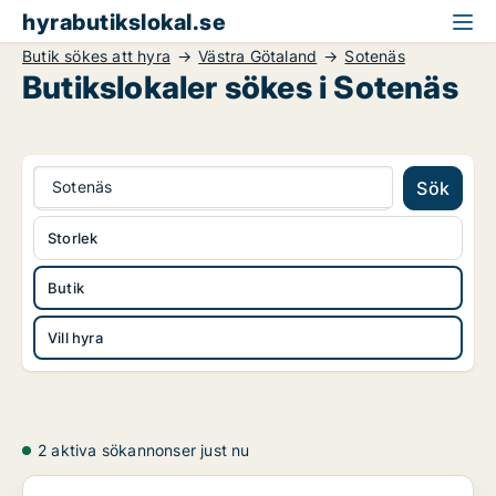
hyrabutikslokal.se
Butik sökes att hyra
Västra Götaland
Sotenäs
Butikslokaler sökes i Sotenäs
Sotenäs
Sök
Storlek
Butik
Vill hyra
2 aktiva sökannonser just nu