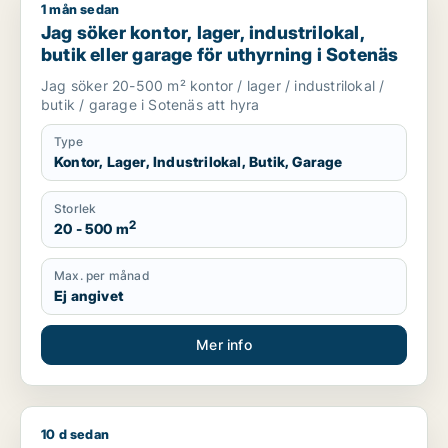
1 mån sedan
Jag söker kontor, lager, industrilokal, butik eller garage för 
Jag söker kontor, lager, industrilokal,
butik eller garage för uthyrning i Sotenäs
Jag söker 20-500 m² kontor / lager / industrilokal /
butik / garage i Sotenäs att hyra
Type
Kontor, Lager, Industrilokal, Butik, Garage
Storlek
2
20 - 500 m
Max. per månad
Ej angivet
Mer info
10 d sedan
A***** söker kontor, lager, industrilokal eller butik för uthyrn