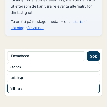
lokaltyp, läge, storlek eller pris, men de har valts
ut eftersom de kan vara relevanta alternativ för
din fastighet.
Ta en titt på förslagen nedan – eller
starta din
sökning på nytt här
.
Emmaboda
Sök
Storlek
Lokaltyp
Vill hyra