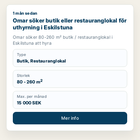
1 mån sedan
Omar söker butik eller restauranglokal för uthyrning i Eskilst
Omar söker butik eller restauranglokal för
uthyrning i Eskilstuna
Omar söker 80-260 m² butik / restauranglokal i
Eskilstuna att hyra
Type
Butik, Restauranglokal
Storlek
2
80 - 260 m
Max. per månad
15 000 SEK
Mer info