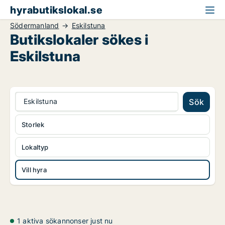
hyrabutikslokal.se
Södermanland
Eskilstuna
Butikslokaler sökes i
Eskilstuna
Eskilstuna
Sök
Storlek
Lokaltyp
Vill hyra
1 aktiva sökannonser just nu