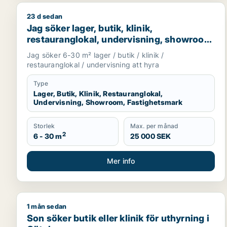
23 d sedan
Jag söker lager, butik, klinik, restauranglokal, u
Jag söker lager, butik, klinik,
restauranglokal, undervisning, showroom
eller fastighetsmark för uthyrning i
Jag söker 6-30 m² lager / butik / klinik /
Lundby, Göteborg eller Askim-Frölunda-
restauranglokal / undervisning att hyra
Högsbo m.fl.
Type
Lager, Butik, Klinik, Restauranglokal,
Undervisning, Showroom, Fastighetsmark
Storlek
Max. per månad
2
6 - 30 m
25 000 SEK
Mer info
1 mån sedan
Son söker butik eller klinik för uthyrning i Götebor
Son söker butik eller klinik för uthyrning i