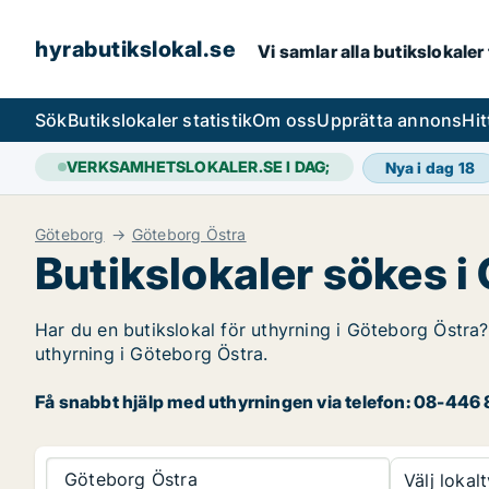
hyrabutikslokal.se
Vi samlar alla butikslokaler
Sök
Butikslokaler statistik
Om oss
Upprätta annons
Hit
VERKSAMHETSLOKALER.SE I DAG;
Nya i dag
18
Göteborg
Göteborg Östra
Butikslokaler sökes i
Har du en butikslokal för uthyrning i Göteborg Östra?
uthyrning i Göteborg Östra.
Få snabbt hjälp med uthyrningen via telefon: 08-446 8
Göteborg Östra
Välj lokalt