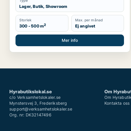
Type
Lager, Butik, Showroom
Storlek
Max. per månad
2
300 - 500 m
Ej angivet
Mer info
Hyrabutikslokal.se
Om Hyrabut
c/o Verksamhetslokaler.se
Om Hyrabutik
Mynstersvej 3, Frederiksberg
Kontakta oss
support@verksamhetslokaler.se
Org. nr: DK32147496