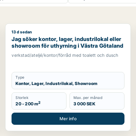
13 d sedan
ller Askim-Frölunda-Högsbo m.fl.
Jag söker kontor, lager, industrilokal eller showroom
Jag söker kontor, lager, industrilokal eller
showroom för uthyrning i Västra Götaland
verkstad/ateljé/kontor/förråd med toalett och dusch
Type
Kontor, Lager, Industrilokal, Showroom
Storlek
Max. per månad
2
20 - 200 m
3 000 SEK
Mer info