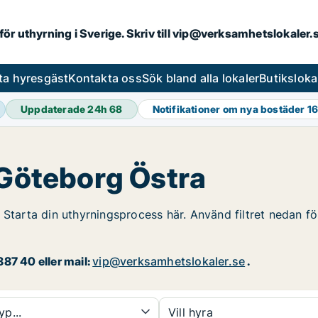
 för uthyrning i Sverige. Skriv till vip@verksamhetslokaler
ta hyresgäst
Kontakta oss
Sök bland alla lokaler
Butiksloka
Uppdaterade 24h
68
Notifikationer om nya bostäder
16
 Göteborg Östra
 Starta din uthyrningsprocess här. Använd filtret nedan för
87 40 eller mail:
vip@verksamhetslokaler.se
.
yp...
Vill hyra