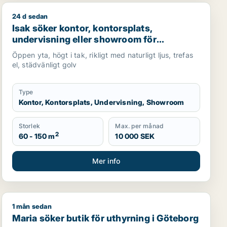
24 d sedan
 Lundby, Göteborg eller Askim-Frölunda-Högsbo m.fl.
i Göteborg Östra eller Göteborg Centrum
Isak söker kontor, kontorsplats, undervisning eller sh
Isak söker kontor, kontorsplats,
undervisning eller showroom för
uthyrning i Lundby, Göteborg eller Norra
Öppen yta, högt i tak, rikligt med naturligt ljus, trefas
hisingen m.fl.
el, städvänligt golv
Type
Kontor, Kontorsplats, Undervisning, Showroom
Storlek
Max. per månad
2
60 - 150 m
10 000 SEK
Mer info
1 mån sedan
hyrning i Mariestad eller Göteborg
Maria söker butik för uthyrning i Göteborg
Maria söker butik för uthyrning i Göteborg