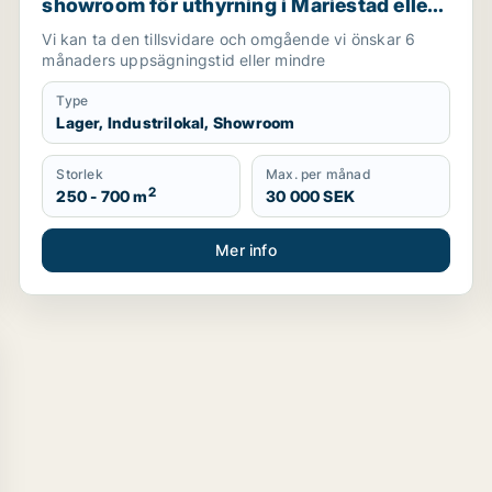
showroom för uthyrning i Mariestad eller
Göteborg
Vi kan ta den tillsvidare och omgående vi önskar 6
månaders uppsägningstid eller mindre
Type
Lager, Industrilokal, Showroom
Storlek
Max. per månad
2
250 - 700 m
30 000 SEK
Mer info
ning i Göteborg