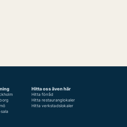
rning
Hitta oss även här
ockholm
Hitta förråd
eborg
Hitta restauranglokaler
lmö
Hitta verkstadslokaler
psala