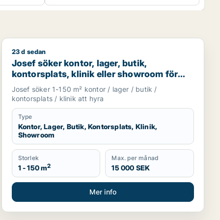
23 d sedan
 för uthyrning i Västra Götaland
Josef söker kontor, lager, butik, kontorsplats, klinik 
Josef söker kontor, lager, butik,
kontorsplats, klinik eller showroom för
uthyrning i Göteborg
Josef söker 1-150 m² kontor / lager / butik /
kontorsplats / klinik att hyra
Type
Kontor, Lager, Butik, Kontorsplats, Klinik,
Showroom
Storlek
Max. per månad
2
1 - 150 m
15 000 SEK
Mer info