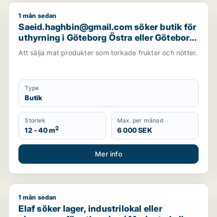
1 mån sedan
ndervisning, showroom eller fastighetsmark för uthyrning i
Saeid.haghbin@gmail.com söker butik för uthyrning 
Saeid.haghbin@gmail.com söker butik för
uthyrning i Göteborg Östra eller Göteborg
Centrum
Att sälja mat produkter som torkade frukter och nötter.
Type
Butik
Storlek
Max. per månad
2
12 - 40 m
6 000 SEK
Mer info
1 mån sedan
g
Elaf söker lager, industrilokal eller showroom för ut
Elaf söker lager, industrilokal eller