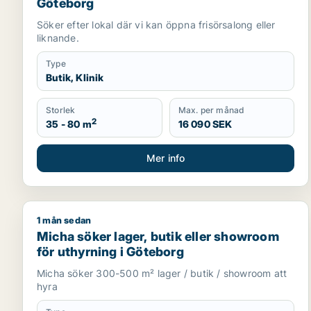
Göteborg
Söker efter lokal där vi kan öppna frisörsalong eller
liknande.
Type
Butik, Klinik
Storlek
Max. per månad
2
35 - 80 m
16 090 SEK
Mer info
1 mån sedan
Micha söker lager, butik eller showroom för uthyr
Micha söker lager, butik eller showroom
för uthyrning i Göteborg
Micha söker 300-500 m² lager / butik / showroom att
hyra