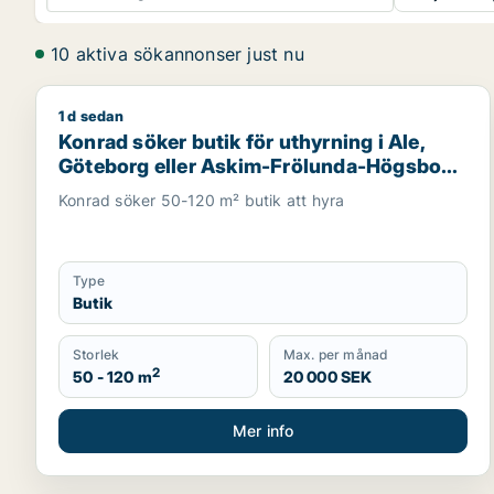
10 aktiva sökannonser just nu
1 d sedan
Konrad söker butik för uthyrning i Ale, Göteborg e
Konrad söker butik för uthyrning i Ale,
Göteborg eller Askim-Frölunda-Högsbo
m.fl.
Konrad söker 50-120 m² butik att hyra
Type
Butik
Storlek
Max. per månad
2
50 - 120 m
20 000 SEK
Mer info